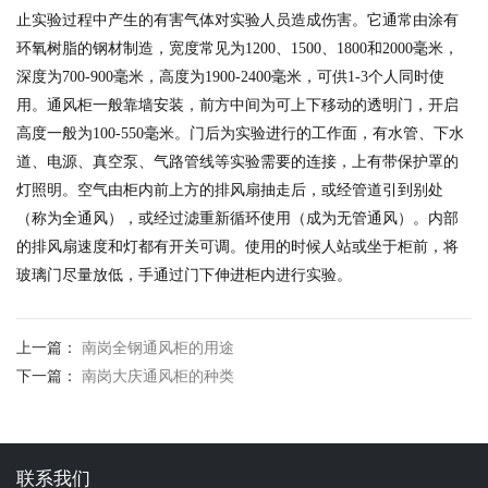
产品展示
止实验过程中产生的有害气体对实验人员造成伤害。它通常由涂有
环氧树脂的钢材制造，宽度常见为1200、1500、1800和2000毫米，
深度为700-900毫米，高度为1900-2400毫米，可供1-3个人同时使
用。通风柜一般靠墙安装，前方中间为可上下移动的透明门，开启
高度一般为100-550毫米。门后为实验进行的工作面，有水管、下水
道、电源、真空泵、气路管线等实验需要的连接，上有带保护罩的
灯照明。空气由柜内前上方的排风扇抽走后，或经管道引到别处
（称为全通风），或经过滤重新循环使用（成为无管通风）。内部
的排风扇速度和灯都有开关可调。使用的时候人站或坐于柜前，将
玻璃门尽量放低，手通过门下伸进柜内进行实验。
上一篇：
南岗全钢通风柜的用途
下一篇：
南岗大庆通风柜的种类
联系我们