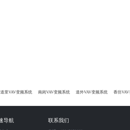
道里VAV变频系统
南岗VAV变频系统
道外VAV变频系统
香坊VA
速导航
联系我们