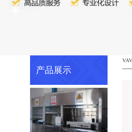
VA
产品展示