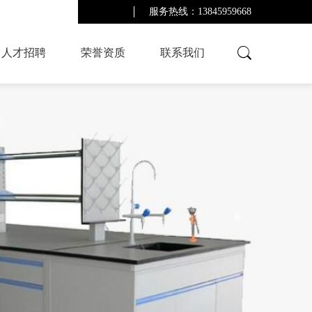
服务热线：13845959668
人才招聘
荣誉资质
联系我们