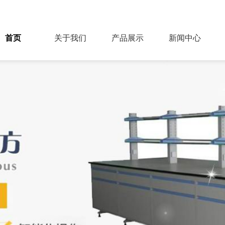
首页
关于我们
产品展示
新闻中心