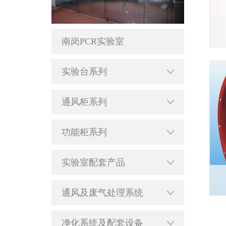
南岗PCR实验室
实验台系列
通风柜系列
功能柜系列
实验室配套产品
通风及废气处理系统
净化系统及配套设备