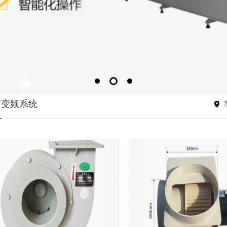
V变频系统