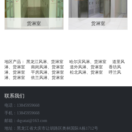
货淋室
货淋室
地区产品：
黑龙江风淋、货淋室
哈尔滨风淋、货淋室
道里风
淋、货淋室
南岗风淋、货淋室
道外风淋、货淋室
香坊风
淋、货淋室
平房风淋、货淋室
松北风淋、货淋室
呼兰风
淋、货淋室
依兰风淋、货淋室
联系我们
电话：13845959668
手机：13845959668
邮箱：dqyatai@163.com
地址：黑龙江省大庆市让胡路区奥林国际A栋1712号